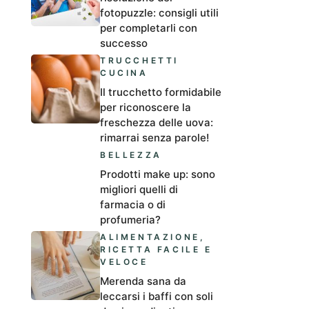
fotopuzzle: consigli utili
per completarli con
successo
TRUCCHETTI
CUCINA
Il trucchetto formidabile
per riconoscere la
freschezza delle uova:
rimarrai senza parole!
BELLEZZA
Prodotti make up: sono
migliori quelli di
farmacia o di
profumeria?
ALIMENTAZIONE
,
RICETTA FACILE E
VELOCE
Merenda sana da
leccarsi i baffi con soli