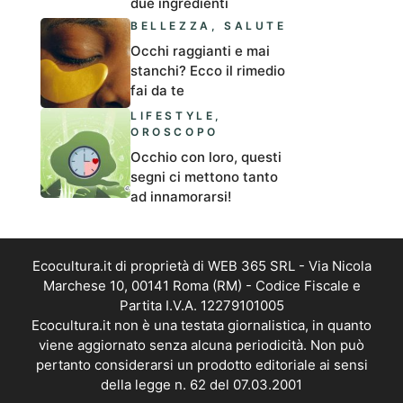
due ingredienti
BELLEZZA
,
SALUTE
Occhi raggianti e mai
stanchi? Ecco il rimedio
fai da te
LIFESTYLE
,
OROSCOPO
Occhio con loro, questi
segni ci mettono tanto
ad innamorarsi!
Ecocultura.it di proprietà di WEB 365 SRL - Via Nicola
Marchese 10, 00141 Roma (RM) - Codice Fiscale e
Partita I.V.A. 12279101005
Ecocultura.it non è una testata giornalistica, in quanto
viene aggiornato senza alcuna periodicità. Non può
pertanto considerarsi un prodotto editoriale ai sensi
della legge n. 62 del 07.03.2001