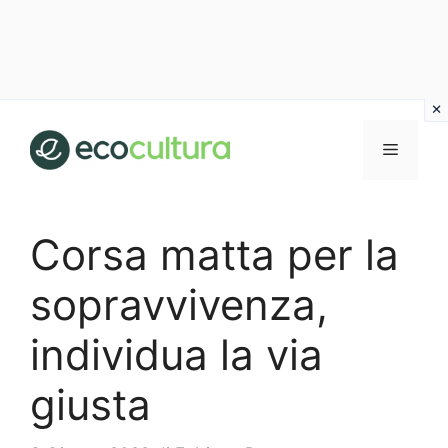
Vai
al
MENU
contenuto
Corsa matta per la
sopravvivenza,
individua la via
giusta