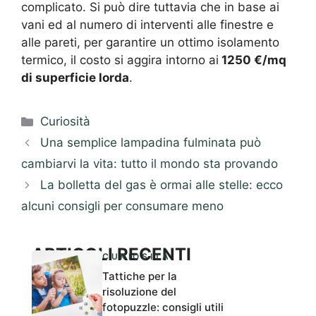
complicato. Si può dire tuttavia che in base ai
vani ed al numero di interventi alle finestre e
alle pareti, per garantire un ottimo isolamento
termico, il costo si aggira intorno ai
1250 €/mq
di superficie lorda
.
Categorie
Curiosità
Una semplice lampadina fulminata può
cambiarvi la vita: tutto il mondo sta provando
La bolletta del gas è ormai alle stelle: ecco
alcuni consigli per consumare meno
ARTICOLI RECENTI
CURIOSITÀ
Tattiche per la
risoluzione del
fotopuzzle: consigli utili