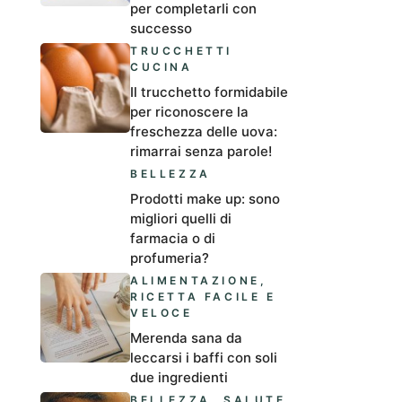
per completarli con
successo
TRUCCHETTI
CUCINA
Il trucchetto formidabile
per riconoscere la
freschezza delle uova:
rimarrai senza parole!
BELLEZZA
Prodotti make up: sono
migliori quelli di
farmacia o di
profumeria?
ALIMENTAZIONE
,
RICETTA FACILE E
VELOCE
Merenda sana da
leccarsi i baffi con soli
due ingredienti
BELLEZZA
,
SALUTE