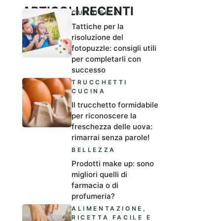
ARTICOLI RECENTI
CURIOSITÀ
Tattiche per la
risoluzione del
fotopuzzle: consigli utili
per completarli con
successo
TRUCCHETTI
CUCINA
Il trucchetto formidabile
per riconoscere la
freschezza delle uova:
rimarrai senza parole!
BELLEZZA
Prodotti make up: sono
migliori quelli di
farmacia o di
profumeria?
ALIMENTAZIONE
,
RICETTA FACILE E