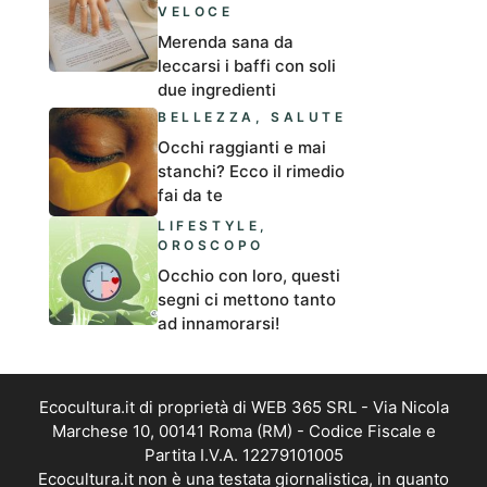
VELOCE
Merenda sana da
leccarsi i baffi con soli
due ingredienti
BELLEZZA
,
SALUTE
Occhi raggianti e mai
stanchi? Ecco il rimedio
fai da te
LIFESTYLE
,
OROSCOPO
Occhio con loro, questi
segni ci mettono tanto
ad innamorarsi!
Ecocultura.it di proprietà di WEB 365 SRL - Via Nicola
Marchese 10, 00141 Roma (RM) - Codice Fiscale e
Partita I.V.A. 12279101005
Ecocultura.it non è una testata giornalistica, in quanto