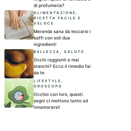
di profumeria?
ALIMENTAZIONE
,
RICETTA FACILE E
VELOCE
Merenda sana da leccarsi i
baffi con soli due
ingredienti
BELLEZZA
,
SALUTE
Occhi raggianti e mai
stanchi? Ecco il rimedio fai
da te
LIFESTYLE
,
OROSCOPO
Occhio con loro, questi
segni ci mettono tanto ad
innamorarsi!