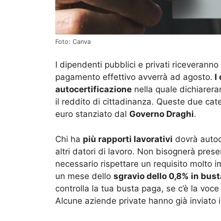
Foto: Canva
I dipendenti pubblici e privati riceveranno
pagamento effettivo avverrà ad agosto.
I
autocertificazione
nella quale dichiareran
il reddito di cittadinanza. Queste due c
euro stanziato dal
Governo Draghi
.
Chi ha
più rapporti lavorativi
dovrà autoce
altri datori di lavoro. Non bisognerà pres
necessario rispettare un requisito molto i
un mese dello
sgravio dello 0,8% in bus
controlla la tua busta paga, se c’è la voc
Alcune aziende private hanno già inviato 