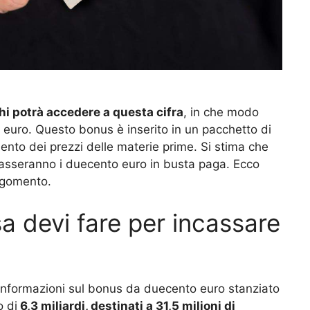
hi potrà accedere a questa cifra
, in che modo
 euro. Questo bonus è inserito in un pacchetto di
umento dei prezzi delle materie prime. Si stima che
asseranno i duecento euro in busta paga. Ecco
rgomento.
a devi fare per incassare
informazioni sul bonus da duecento euro stanziato
 di
6,3 miliardi, destinati a 31,5 milioni di