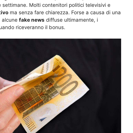
ettimane. Molti contenitori politici televisivi e
tivo
ma senza fare chiarezza. Forse a causa di una
i alcune
fake news
diffuse ultimamente, i
uando riceveranno il bonus.