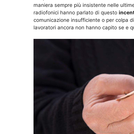
maniera sempre più insistente nelle ultime s
radiofonici hanno parlato di questo
incen
comunicazione insufficiente o per colpa d
lavoratori ancora non hanno capito se e q