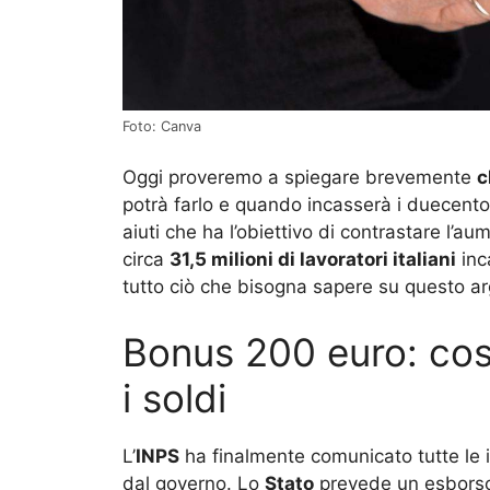
Foto: Canva
Oggi proveremo a spiegare brevemente
c
potrà farlo e quando incasserà i duecento
aiuti che ha l’obiettivo di contrastare l’a
circa
31,5 milioni di lavoratori italiani
inc
tutto ciò che bisogna sapere su questo a
Bonus 200 euro: cos
i soldi
L’
INPS
ha finalmente comunicato tutte le 
dal governo. Lo
Stato
prevede un esborso