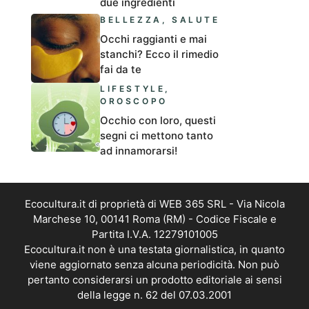
due ingredienti
BELLEZZA
,
SALUTE
Occhi raggianti e mai
stanchi? Ecco il rimedio
fai da te
LIFESTYLE
,
OROSCOPO
Occhio con loro, questi
segni ci mettono tanto
ad innamorarsi!
Ecocultura.it di proprietà di WEB 365 SRL - Via Nicola
Marchese 10, 00141 Roma (RM) - Codice Fiscale e
Partita I.V.A. 12279101005
Ecocultura.it non è una testata giornalistica, in quanto
viene aggiornato senza alcuna periodicità. Non può
pertanto considerarsi un prodotto editoriale ai sensi
della legge n. 62 del 07.03.2001