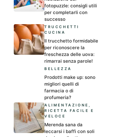
fotopuzzle: consigli utili
per completarli con
successo
TRUCCHETTI
CUCINA
Il trucchetto formidabile
per riconoscere la
freschezza delle uova:
rimarrai senza parole!
BELLEZZA
Prodotti make up: sono
migliori quelli di
farmacia o di
profumeria?
ALIMENTAZIONE
,
RICETTA FACILE E
VELOCE
Merenda sana da
leccarsi i baffi con soli