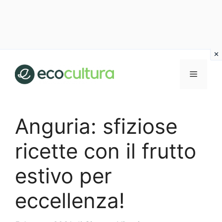
Vai
al
MENU
contenuto
Anguria: sfiziose
ricette con il frutto
estivo per
eccellenza!