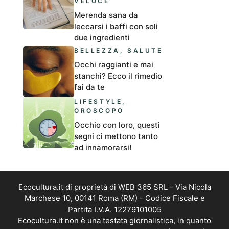
VELOCE
Merenda sana da
leccarsi i baffi con soli
due ingredienti
BELLEZZA
,
SALUTE
Occhi raggianti e mai
stanchi? Ecco il rimedio
fai da te
LIFESTYLE
,
OROSCOPO
Occhio con loro, questi
segni ci mettono tanto
ad innamorarsi!
Ecocultura.it di proprietà di WEB 365 SRL - Via Nicola
Marchese 10, 00141 Roma (RM) - Codice Fiscale e
Partita I.V.A. 12279101005
Ecocultura.it non è una testata giornalistica, in quanto