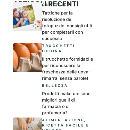
ARTICOLI RECENTI
CURIOSITÀ
Tattiche per la
risoluzione del
fotopuzzle: consigli utili
per completarli con
successo
TRUCCHETTI
CUCINA
Il trucchetto formidabile
per riconoscere la
freschezza delle uova:
rimarrai senza parole!
BELLEZZA
Prodotti make up: sono
migliori quelli di
farmacia o di
profumeria?
ALIMENTAZIONE
,
RICETTA FACILE E