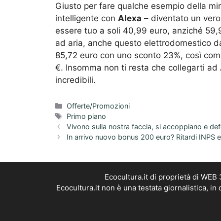
Giusto per fare qualche esempio della miri
intelligente con
Alexa
– diventato un vero
essere tuo a soli 40,99 euro, anziché 59,9
ad aria, anche questo elettrodomestico da
85,72 euro con uno sconto 23%, così come 
€. Insomma non ti resta che collegarti ad 
incredibili.
Categorie
Offerte/Promozioni
Tag
Primo piano
Vivono sulla nostra faccia, si accoppiano e de
In arrivo nuovo bonus 200 euro? Ritardi INPS 
Ecocultura.it di proprietà di WEB
Ecocultura.it non è una testata giornalistica, i