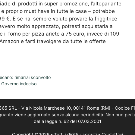
ade di prodotti in super promozione, l’altoparlante
 e proprio must have in tutte le case – potrebbe
9 €. E se hai sempre voluto provare la friggitrice
vvero molto apprezzato, potresti acquistarla a
il forno per pizza ariete a 75 euro, invece di 109
Amazon e farti travolgere da tutte le offerte
fecano: rimarrai sconvolto
e Governo indeciso
 365 SRL - Via Nicola Marchese 10, 00141 Roma (RM) - Codice Fi
n quanto viene aggiornato senza alcuna periodicità. Non può pert
della legge n. 62 del 07.03.2001
Copyright ©2026 - Tutti i diritti riservati -
Contattaci