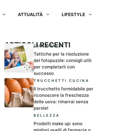
ATTUALITÀ
LIFESTYLE
ARTICOLI RECENTI
CURIOSITÀ
Tattiche per la risoluzione
del fotopuzzle: consigli utili
per completarli con
successo
TRUCCHETTI CUCINA
Il trucchetto formidabile per
riconoscere la freschezza
delle uova: rimarrai senza
parole!
BELLEZZA
Prodotti make up: sono
migliori quelli di farmacia o