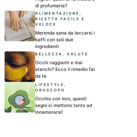
di profumeria?
ALIMENTAZIONE
,
RICETTA FACILE E
VELOCE
Merenda sana da leccarsi i
baffi con soli due
ingredienti
BELLEZZA
,
SALUTE
Occhi raggianti e mai
stanchi? Ecco il rimedio fai
da te
LIFESTYLE
,
OROSCOPO
Occhio con loro, questi
segni ci mettono tanto ad
innamorarsi!