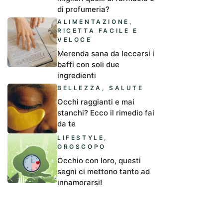
di profumeria?
ALIMENTAZIONE
,
RICETTA FACILE E
VELOCE
Merenda sana da leccarsi i
baffi con soli due
ingredienti
BELLEZZA
,
SALUTE
Occhi raggianti e mai
stanchi? Ecco il rimedio fai
da te
LIFESTYLE
,
OROSCOPO
Occhio con loro, questi
segni ci mettono tanto ad
innamorarsi!