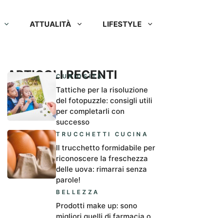
ATTUALITÀ
LIFESTYLE
ARTICOLI RECENTI
CURIOSITÀ
Tattiche per la risoluzione
del fotopuzzle: consigli utili
per completarli con
successo
TRUCCHETTI CUCINA
Il trucchetto formidabile per
riconoscere la freschezza
delle uova: rimarrai senza
parole!
BELLEZZA
Prodotti make up: sono
migliori quelli di farmacia o