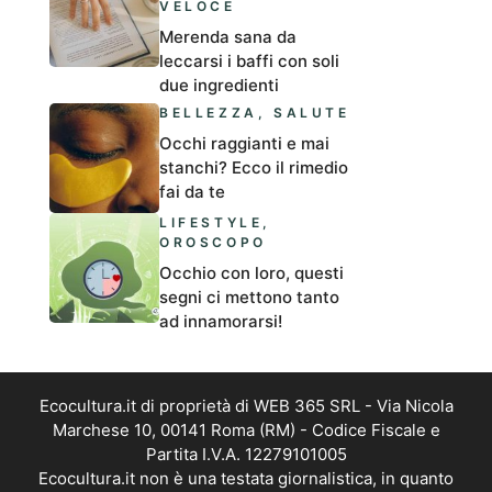
VELOCE
Merenda sana da
leccarsi i baffi con soli
due ingredienti
BELLEZZA
,
SALUTE
Occhi raggianti e mai
stanchi? Ecco il rimedio
fai da te
LIFESTYLE
,
OROSCOPO
Occhio con loro, questi
segni ci mettono tanto
ad innamorarsi!
Ecocultura.it di proprietà di WEB 365 SRL - Via Nicola
Marchese 10, 00141 Roma (RM) - Codice Fiscale e
Partita I.V.A. 12279101005
Ecocultura.it non è una testata giornalistica, in quanto