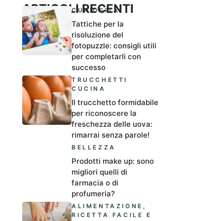
ARTICOLI RECENTI
CURIOSITÀ
Tattiche per la
risoluzione del
fotopuzzle: consigli utili
per completarli con
successo
TRUCCHETTI
CUCINA
Il trucchetto formidabile
per riconoscere la
freschezza delle uova:
rimarrai senza parole!
BELLEZZA
Prodotti make up: sono
migliori quelli di
farmacia o di
profumeria?
ALIMENTAZIONE
,
RICETTA FACILE E