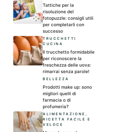
Tattiche per la
risoluzione del
fotopuzzle: consigli utili
per completarli con
successo
TRUCCHETTI
CUCINA
Il trucchetto formidabile
per riconoscere la
freschezza delle uova:
rimarrai senza parole!
BELLEZZA
Prodotti make up: sono
migliori quelli di
farmacia o di
profumeria?
ALIMENTAZIONE
,
RICETTA FACILE E
VELOCE