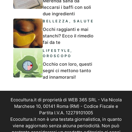
Merenda sana da
leccarsi i baffi con soli
due ingredienti
BELLEZZA
,
SALUTE
Occhi raggianti e mai
stanchi? Ecco il rimedio
fai da te
LIFESTYLE
,
OROSCOPO
Occhio con loro, questi
segni ci mettono tanto
ad innamorarsi!
Ecocultura.it di proprietà di WEB 365 SRL - Via Nicola
Marchese 10, 00141 Roma (RM) - Codice Fiscale e
Partita I.V.A. 12279101005
Ecocultura.it non è una testata giornalistica, in quanto
viene aggiornato senza alcuna periodicità. Non può