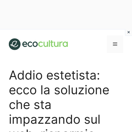
Vai
al
MENU
contenuto
Addio estetista:
ecco la soluzione
che sta
impazzando sul