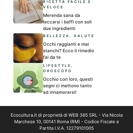
RICETTA FACILE E
VELOCE
Merenda sana da
leccarsi i baffi con soli
due ingredienti
BELLEZZA
,
SALUTE
Occhi raggianti e mai
stanchi? Ecco il rimedio
fai da te
LIFESTYLE
,
OROSCOPO
Occhio con loro, questi
segni ci mettono tanto
ad innamorarsi!
Ecocultura.it di proprietà di WEB 365 SRL - Via Nicola
Marchese 10, 00141 Roma (RM) - Codice Fiscale e
Partita I.V.A. 12279101005