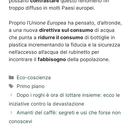
possano
contrastare
questo fenomeno fin
troppo diffuso in molti Paesi europei.
Proprio l’
Unione Europea
ha pensato, d’altronde,
a una nuova
direttiva sul consumo
di acqua
che punta a
ridurre il consumo
di bottiglie in
plastica incrementando la fiducia e la sicurezza
nell’accesso all’acqua del rubinetto per
incontrare il
fabbisogno
della popolazione.
Categorie
Eco-coscienza
Tag
Primo piano
Dopo i roghi è ora di lottare insieme: ecco le
iniziative contro la devastazione
Amanti del caffè: segreti e usi che forse non
conoscevi