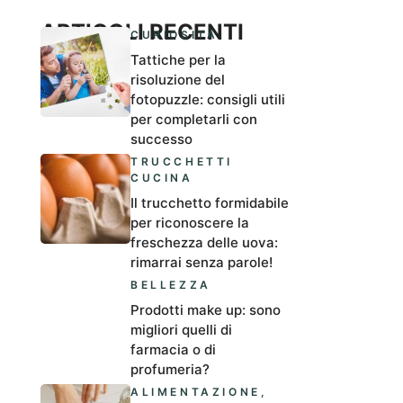
ARTICOLI RECENTI
CURIOSITÀ
Tattiche per la
risoluzione del
fotopuzzle: consigli utili
per completarli con
successo
TRUCCHETTI
CUCINA
Il trucchetto formidabile
per riconoscere la
freschezza delle uova:
rimarrai senza parole!
BELLEZZA
Prodotti make up: sono
migliori quelli di
farmacia o di
profumeria?
ALIMENTAZIONE
,