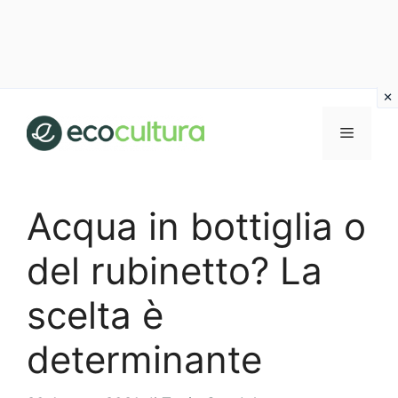
Vai
al
MENU
contenuto
Acqua in bottiglia o
del rubinetto? La
scelta è
determinante